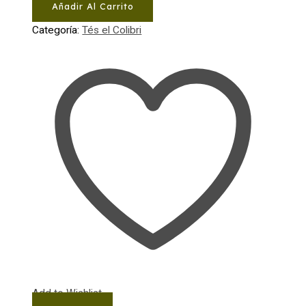
Añadir Al Carrito
la
Mujer
Categoría:
Tés el Colibri
c/30
bolsitas
cantidad
Add to Wishlist