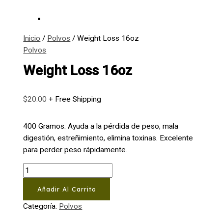
Inicio
/
Polvos
/ Weight Loss 16oz
Polvos
Weight Loss 16oz
$
20.00
+ Free Shipping
400 Gramos. Ayuda a la pérdida de peso, mala
digestión, estreñimiento, elimina toxinas. Excelente
para perder peso rápidamente.
Weight
Loss
Añadir Al Carrito
16oz
cantidad
Categoría:
Polvos