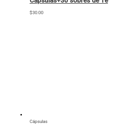
Cápsulas+30 sobres de Té
$
30.00
Cápsulas