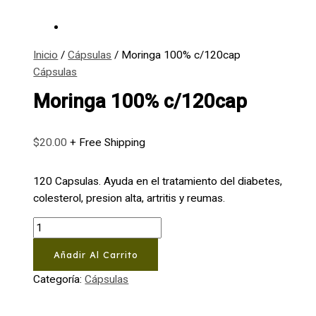
Inicio
/
Cápsulas
/ Moringa 100% c/120cap
Cápsulas
Moringa 100% c/120cap
$
20.00
+ Free Shipping
120 Capsulas. Ayuda en el tratamiento del diabetes,
colesterol, presion alta, artritis y reumas.
Moringa
100%
Añadir Al Carrito
c/120cap
cantidad
Categoría:
Cápsulas