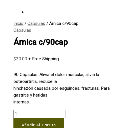
Inicio
/
Cápsulas
/ Árnica c/90cap
Cápsulas
Árnica c/90cap
$
20.00
+ Free Shipping
90 Cápsulas. Alivia el dolor muscular, alivia la
osteoartritis, reduce la
hinchazón causada por esguinces, fracturas. Para
gastritis y heridas
internas.
Árnica
c/90cap
Añadir Al Carrito
cantidad